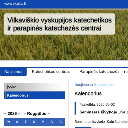
www.vkpkc.lt
Vilkaviškio vyskupijos katechetikos
ir parapinės katechezės centrai
Naujienos
Katechetikos centras
Parapinės katechezės ir rel
Naujienos
»
Kalendorius
Įvyko
Kalendorius
Kalendorius
Paskelbta: 2025-05-02
Seminaras išvykoje „Kaip
«
2026
»
|
«
Rugpjūtis
»
Seminaras išvykoje „Kaip šiandien m
Pr
A
T
K
P
Š
S