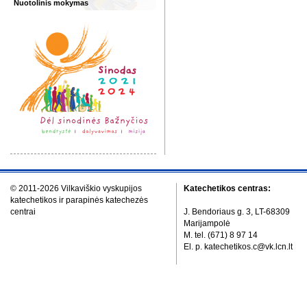
Nuotolinis mokymas
© 2011-2026 Vilkaviškio vyskupijos
Katechetikos centras:
katechetikos ir parapinės katechezės
centrai
J. Bendoriaus g. 3, LT-68309
Marijampolė
M. tel. (671) 8 97 14
El. p. katechetikos.c@vk.lcn.lt