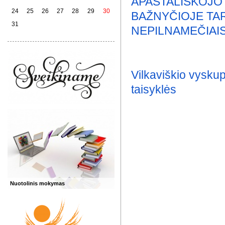
APAŠTALIŠKOJO 
24
25
26
27
28
29
30
BAŽNYČIOJE TA
31
NEPILNAMEČIAIS
Vilkaviškio vysk
taisyklės
Nuotolinis mokymas