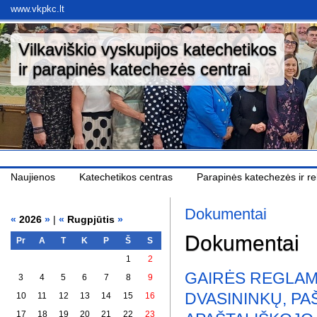
www.vkpkc.lt
Vilkaviškio vyskupijos katechetikos
ir parapinės katechezės centrai
Naujienos
Katechetikos centras
Parapinės katechezės ir rel
Dokumentai
«
2026
»
|
«
Rugpjūtis
»
Dokumentai
Pr
A
T
K
P
Š
S
1
2
GAIRĖS REGLAM
3
4
5
6
7
8
9
DVASININKŲ, P
10
11
12
13
14
15
16
17
18
19
20
21
22
23