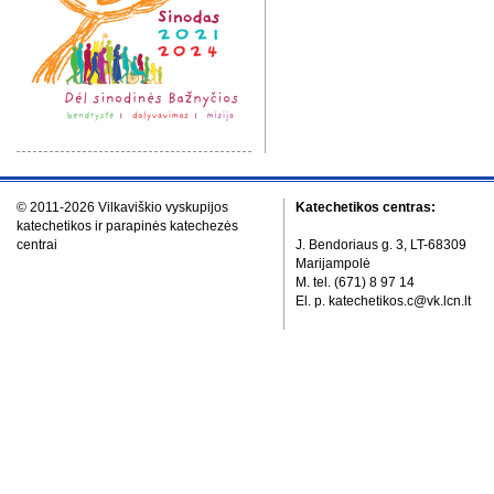
© 2011-2026 Vilkaviškio vyskupijos
Katechetikos centras:
katechetikos ir parapinės katechezės
centrai
J. Bendoriaus g. 3, LT-68309
Marijampolė
M. tel. (671) 8 97 14
El. p. katechetikos.c@vk.lcn.lt