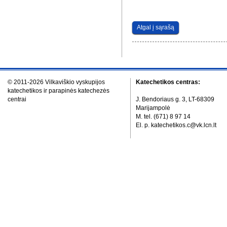
Atgal į sąrašą
© 2011-2026 Vilkaviškio vyskupijos
Katechetikos centras:
katechetikos ir parapinės katechezės
centrai
J. Bendoriaus g. 3, LT-68309
Marijampolė
M. tel. (671) 8 97 14
El. p. katechetikos.c@vk.lcn.lt