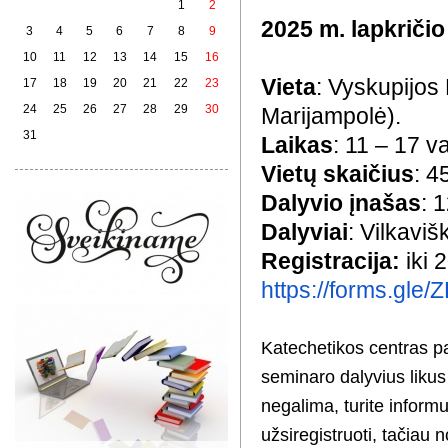
1
2
2025 m. lapkričio
3
4
5
6
7
8
9
10
11
12
13
14
15
16
Vieta
: Vyskupijos 
17
18
19
20
21
22
23
24
25
26
27
28
29
30
Marijampolė).
31
Laikas
: 11 – 17 va
Vietų skaičius
: 4
Dalyvio įnašas
: 
Dalyviai
: Vilkaviš
Registracija:
iki 
https://forms.gl
Katechetikos centras pa
seminaro dalyvius likus 
negalima, turite inform
užsiregistruoti, tačiau 