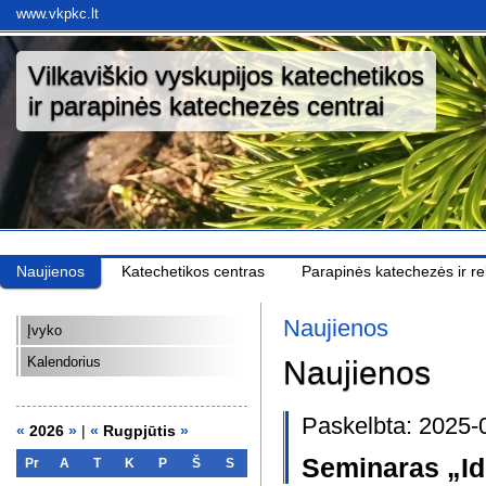
www.vkpkc.lt
Vilkaviškio vyskupijos katechetikos
ir parapinės katechezės centrai
Naujienos
Katechetikos centras
Parapinės katechezės ir rel
Naujienos
Įvyko
Kalendorius
Naujienos
Paskelbta: 2025-
«
2026
»
|
«
Rugpjūtis
»
Seminaras „Id
Pr
A
T
K
P
Š
S