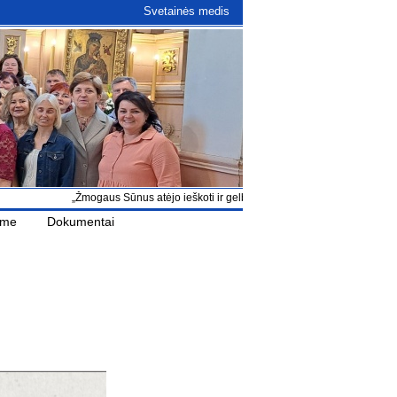
Svetainės medis
„Žmogaus Sūnus atėjo ieškoti ir gelbėti, kas buvo pražuvę“ Lk 19, 10
ame
Dokumentai