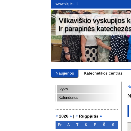
www.vkpkc.lt
Vilkaviškio vyskupijos 
ir parapinės katechezės
Naujienos
Katechetikos centras
Na
Įvyko
N
Kalendorius
«
2026
»
|
«
Rugpjūtis
»
Pr
A
T
K
P
Š
S