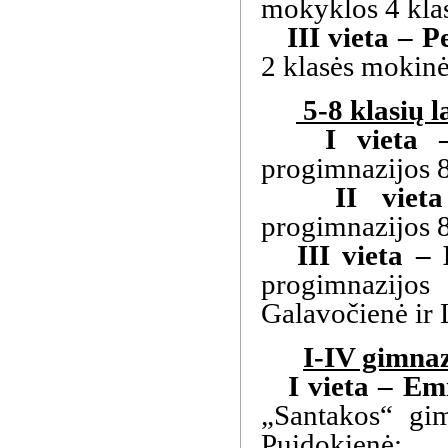
mokyklos 4 kla
III vieta – P
2 klasės mokin
5-8 klasių l
I vieta –
progimnazijos 
II viet
progimnazijos 
III vieta – D
progimnazijo
Galavočienė ir 
I-IV gimnaz
I vieta – Emi
„Santakos“ gim
Puidokienė;