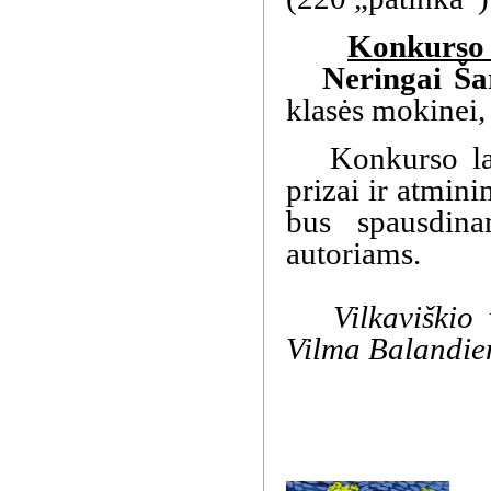
Konkurso o
Neringai Šar
klasės mokinei,
Konkurso laimė
prizai ir atmin
bus spausdina
autoriams.
Vilkaviškio vy
Vilma Balandie