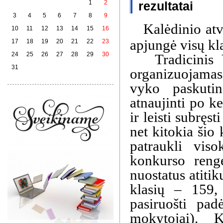
1
2
rezultatai
3
4
5
6
7
8
9
Kalėdinio at
10
11
12
13
14
15
16
apjungė visų kl
17
18
19
20
21
22
23
24
25
26
27
28
29
30
Tradicinis Vi
31
organizuojamas
vyko paskutinį
atnaujinti po ke
ir leisti subrę
net kitokia šio
patraukli vis
konkurso reng
nuostatus atitik
klasių – 159,
pasiruošti pa
mokytojai). K