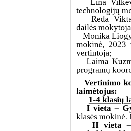
Lina Vilkevič
technologijų mo
Reda Viktažen
dailės mokytoja
Monika Liogytė
mokinė, 2023 m
vertintoja;
Laima Kuzmien
programų koordi
Vertinimo komi
laimėtojus:
1-4 klasių l
I vieta – G
klasės mokinė. 
II vieta –