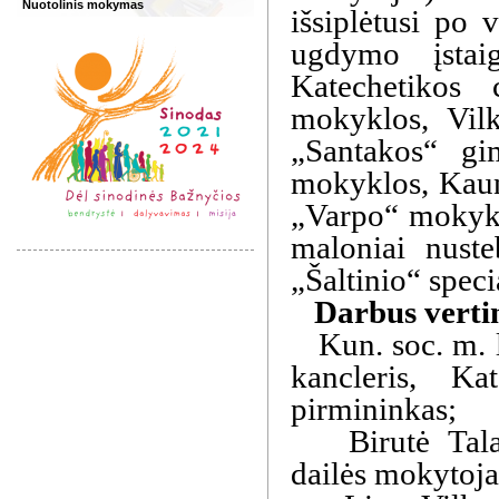
Nuotolinis mokymas
išsiplėtusi po 
ugdymo įstai
Katechetikos 
mokyklos, Vilk
„Santakos“ gi
mokyklos, Kaun
„Varpo“ mokyklo
maloniai nuste
„Šaltinio“ spec
Darbus vertin
Kun. soc. m. li
kancleris, Ka
pirmininkas;
Birutė Talala
dailės mokytoja