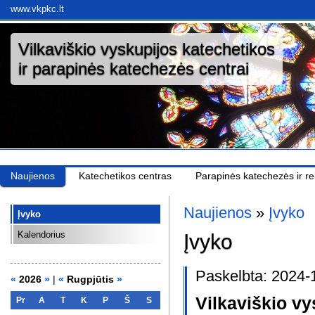
www.vkpkc.lt
Vilkaviškio vyskupijos katechetikos
ir parapinės katechezės centrai
Naujienos
Katechetikos centras
Parapinės katechezės ir rel
Naujienos
»
Įvyko
Įvyko
Kalendorius
Įvyko
Paskelbta: 2024-
«
2026
»
|
«
Rugpjūtis
»
Vilkaviškio v
Pr
A
T
K
P
Š
S