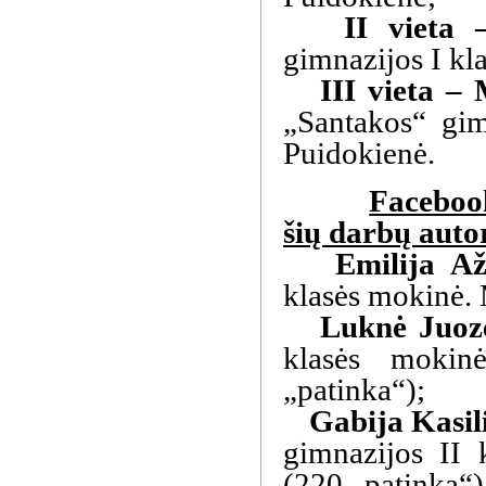
II vieta – 
gimnazijos I kl
III vieta – 
„Santakos“ gim
Puidokienė.
Faceboo
šių darbų autor
Emilija Až
klasės mokinė. 
Luknė Juoze
klasės mokinė
„patinka“);
Gabija Kasil
gimnazijos II 
(220 „patinka“)