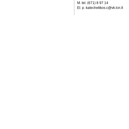
M. tel. (671) 8 97 14
El. p. katechetikos.c@vk.lcn.lt