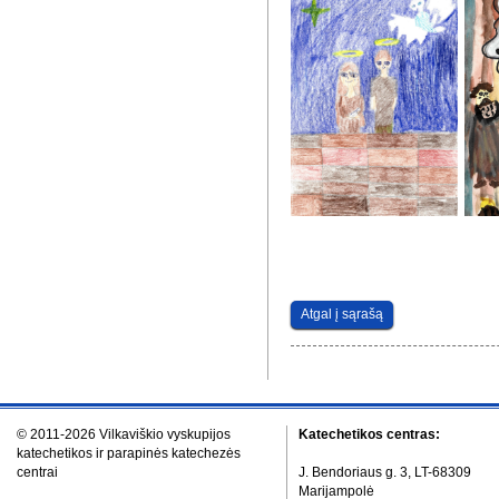
Atgal į sąrašą
© 2011-2026 Vilkaviškio vyskupijos
Katechetikos centras:
katechetikos ir parapinės katechezės
centrai
J. Bendoriaus g. 3, LT-68309
Marijampolė