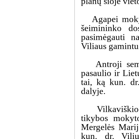
planų šioje vie
Agapei mokytoj
šeimininko do
pasimėgauti na
Viliaus gamintu
Antroji semina
pasaulio ir Liet
tai, ką kun. d
dalyje.
Vilkaviškio v
tikybos mokyto
Mergelės Marij
kun. dr. Vili