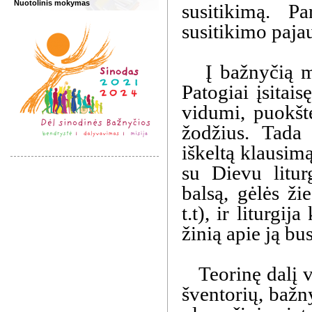
Nuotolinis mokymas
susitikimą. P
susitikimo paja
Į bažnyčią mo
Patogiai įsitai
vidumi, puokštė
žodžius. Tada
iškeltą klausim
su Dievu liturg
balsą, gėlės ži
t.t), ir liturgi
žinią apie ją bu
Teorinę dalį vė
šventorių, bažn