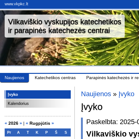
www.vkpkc.lt
Vilkaviškio vyskupijos katechetikos
ir parapinės katechezės centrai
Naujienos
Katechetikos centras
Parapinės katechezės ir rel
Naujienos
»
Įvyko
Įvyko
Kalendorius
Įvyko
Paskelbta: 2025-
«
2026
»
|
«
Rugpjūtis
»
Vilkaviškio vy
Pr
A
T
K
P
Š
S