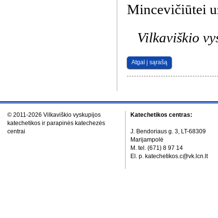
Mincevičiūtei u
Vilkaviškio vys
Atgal į sąrašą
© 2011-2026 Vilkaviškio vyskupijos
Katechetikos centras:
katechetikos ir parapinės katechezės
centrai
J. Bendoriaus g. 3, LT-68309
Marijampolė
M. tel. (671) 8 97 14
El. p. katechetikos.c@vk.lcn.lt