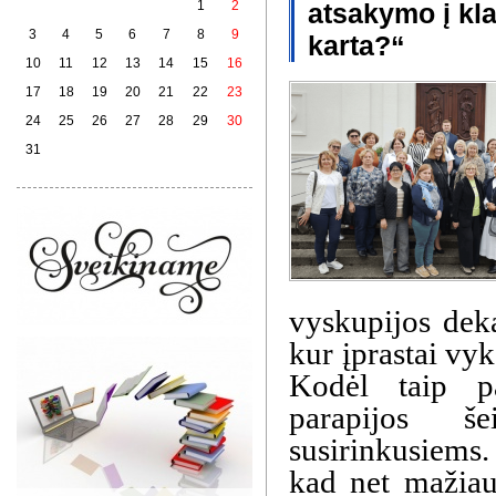
1
2
atsakymo į kla
3
4
5
6
7
8
9
karta?“
10
11
12
13
14
15
16
17
18
19
20
21
22
23
24
25
26
27
28
29
30
31
vyskupijos deka
kur įprastai vy
Kodėl taip pa
parapijos š
susirinkusiems
kad net mažiau