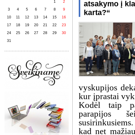
1
2
atsakymo į kla
3
4
5
6
7
8
9
karta?“
10
11
12
13
14
15
16
17
18
19
20
21
22
23
24
25
26
27
28
29
30
31
vyskupijos deka
kur įprastai vy
Kodėl taip pa
parapijos š
susirinkusiems
kad net mažiau