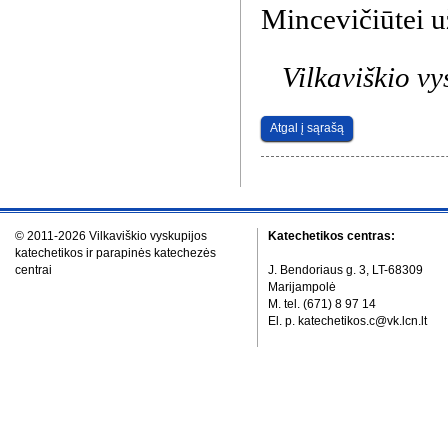
Mincevičiūtei u
Vilkaviškio vys
Atgal į sąrašą
© 2011-2026 Vilkaviškio vyskupijos
Katechetikos centras:
katechetikos ir parapinės katechezės
centrai
J. Bendoriaus g. 3, LT-68309
Marijampolė
M. tel. (671) 8 97 14
El. p. katechetikos.c@vk.lcn.lt