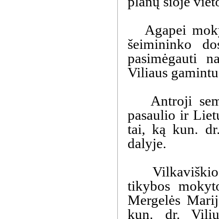
planų šioje vie
Agapei mokytoj
šeimininko do
pasimėgauti na
Viliaus gamintu
Antroji semina
pasaulio ir Liet
tai, ką kun. d
dalyje.
Vilkaviškio v
tikybos mokyto
Mergelės Marij
kun. dr. Vili