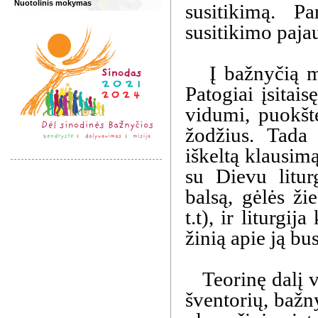
Nuotolinis mokymas
susitikimą. P
susitikimo paja
Į bažnyčią mo
Patogiai įsitai
vidumi, puokštė
žodžius. Tada
iškeltą klausim
su Dievu liturg
balsą, gėlės ži
t.t), ir liturgi
žinią apie ją bu
Teorinę dalį vė
šventorių, bažn