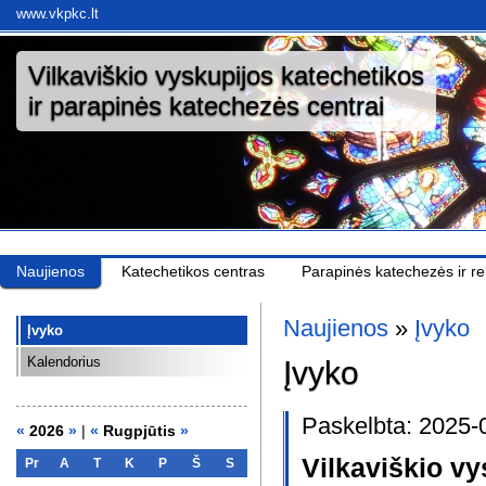
www.vkpkc.lt
Vilkaviškio vyskupijos katechetikos
ir parapinės katechezės centrai
Naujienos
Katechetikos centras
Parapinės katechezės ir rel
Naujienos
»
Įvyko
Įvyko
Kalendorius
Įvyko
Paskelbta: 2025-
«
2026
»
|
«
Rugpjūtis
»
Vilkaviškio vy
Pr
A
T
K
P
Š
S