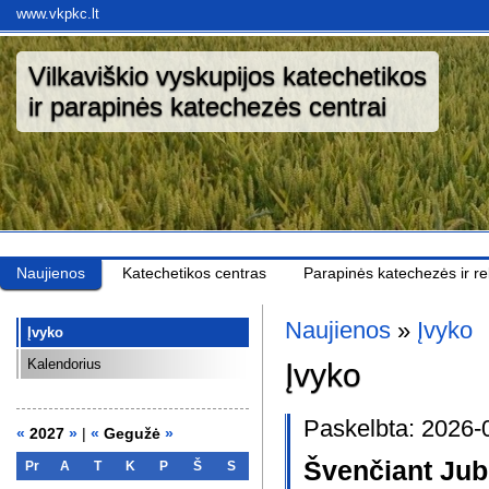
www.vkpkc.lt
Vilkaviškio vyskupijos katechetikos
ir parapinės katechezės centrai
Naujienos
Katechetikos centras
Parapinės katechezės ir rel
Naujienos
»
Įvyko
Įvyko
Kalendorius
Įvyko
Paskelbta: 2026-
«
2027
»
|
«
Gegužė
»
Švenčiant Jubi
Pr
A
T
K
P
Š
S