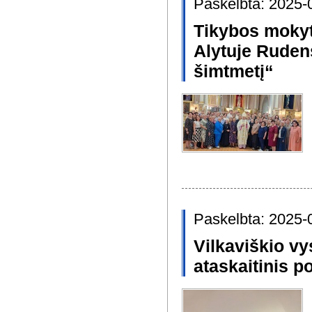
Paskelbta: 2025-
Tikybos mokyt
Alytuje Ruden
šimtmetį“
Paskelbta: 2025-
Vilkaviškio v
ataskaitinis p