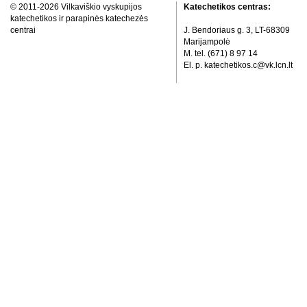
© 2011-2026 Vilkaviškio vyskupijos
Katechetikos centras:
katechetikos ir parapinės katechezės
centrai
J. Bendoriaus g. 3, LT-68309
Marijampolė
M. tel. (671) 8 97 14
El. p. katechetikos.c@vk.lcn.lt