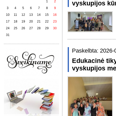
1
2
vyskupijos kūr
3
4
5
6
7
8
9
10
11
12
13
14
15
16
17
18
19
20
21
22
23
24
25
26
27
28
29
30
31
Paskelbta: 2026-
Edukacinė tik
vyskupijos met