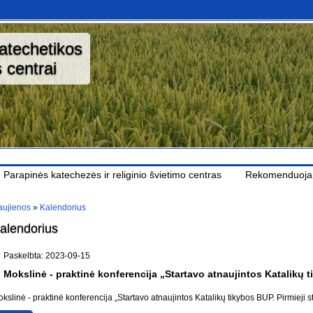
katechetikos
 centrai
Parapinės katechezės ir religinio švietimo centras
Rekomenduoj
ujienos
»
Kalendorius
alendorius
Paskelbta: 2023-09-15
Mokslinė - praktinė konferencija „Startavo atnaujintos Katalikų t
kslinė - praktinė konferencija „Startavo atnaujintos Katalikų tikybos BUP. Pirmieji s