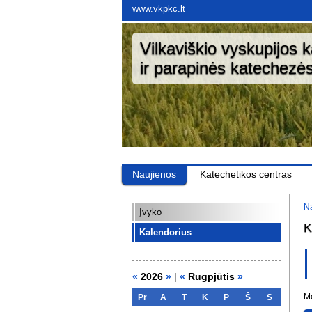
www.vkpkc.lt
Vilkaviškio vyskupijos 
ir parapinės katechezės
Naujienos
Katechetikos centras
Na
Įvyko
K
Kalendorius
«
2026
»
|
«
Rugpjūtis
»
Mo
Pr
A
T
K
P
Š
S