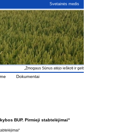
Svetainės medis
„Žmogaus Sūnus atėjo ieškoti ir gelbėti, kas buvo pražuvę“ Lk 19, 10
ame
Dokumentai
ikybos BUP. Pirmieji stabtelėjimai“
tabtelėjimai“