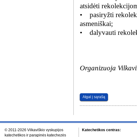
atsidėti rekolekcijo
• pasiryžti rekolekc
asmeniškai;
• dalyvauti rekolek
Organizuoja Vilkavi
Atgal į sąrašą
© 2011-2026 Vilkaviškio vyskupijos
Katechetikos centras:
katechetikos ir parapinės katechezės