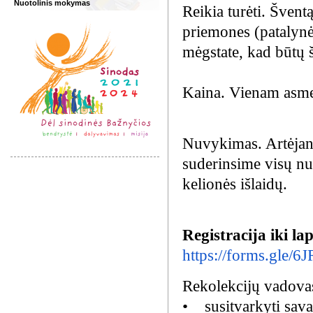
Nuotolinis mokymas
Reikia turėti. Švent
priemones (patalynės
mėgstate, kad būtų š
Kaina. Vienam asmen
Nuvykimas. Artėjant 
suderinsime visų nu
kelionės išlaidų.
Registracija iki la
https://forms.gle
Rekolekcijų vadova
• susitvarkyti sava