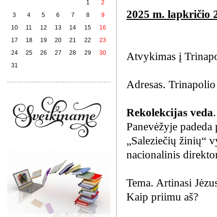
1
2
2025 m. lapkričio 
3
4
5
6
7
8
9
10
11
12
13
14
15
16
17
18
19
20
21
22
23
24
25
26
27
28
29
30
Atvykimas į Trinapol
31
Adresas. Trinapolio
Rekolekcijas veda
Panevėžyje padeda p
„Saleziečių žinių“ v
nacionalinis direkto
Tema. Artinasi Jėzu
Kaip priimu aš?