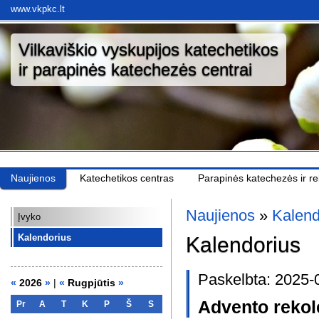
www.vkpkc.lt
Vilkaviškio vyskupijos katechetikos
ir parapinės katechezės centrai
Naujienos
Katechetikos centras
Parapinės katechezės ir rel
Naujienos
»
Kalend
Įvyko
Kalendorius
Kalendorius
Paskelbta: 2025-
«
2026
»
|
«
Rugpjūtis
»
Advento rekol
Pr
A
T
K
P
Š
S