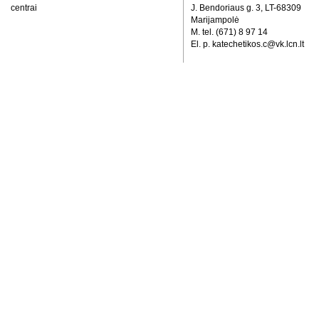
centrai
J. Bendoriaus g. 3, LT-68309
Marijampolė
M. tel. (671) 8 97 14
El. p. katechetikos.c@vk.lcn.lt