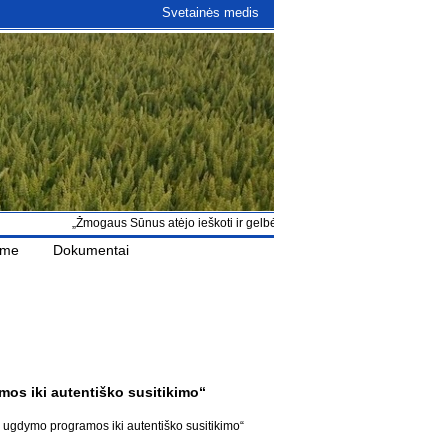
Svetainės medis
„Žmogaus Sūnus atėjo ieškoti ir gelbėti, kas buvo pražuvę“ Lk 19, 10
ame
Dokumentai
os iki autentiško susitikimo“
 ugdymo programos iki autentiško susitikimo“