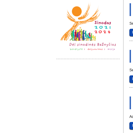
Se
Se
Ad