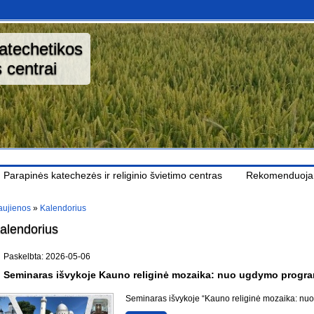
katechetikos
 centrai
Parapinės katechezės ir religinio švietimo centras
Rekomenduoj
ujienos
»
Kalendorius
alendorius
Paskelbta: 2026-05-06
Seminaras išvykoje Kauno religinė mozaika: nuo ugdymo program
Seminaras išvykoje “Kauno religinė mozaika: nuo