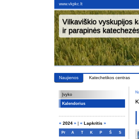
www.vkpkc.lt
Vilkaviškio vyskupijos 
ir parapinės katechezės
Naujienos
Katechetikos centras
Na
Įvyko
K
Kalendorius
«
2024
»
|
«
Lapkritis
»
Pr
A
T
K
P
Š
S