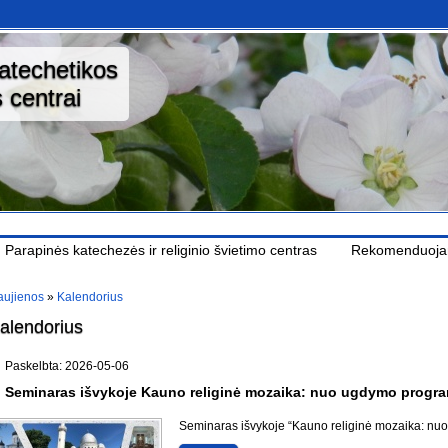
katechetikos
 centrai
Parapinės katechezės ir religinio švietimo centras
Rekomenduoj
ujienos
»
Kalendorius
alendorius
Paskelbta: 2026-05-06
Seminaras išvykoje Kauno religinė mozaika: nuo ugdymo program
Seminaras išvykoje “Kauno religinė mozaika: nuo