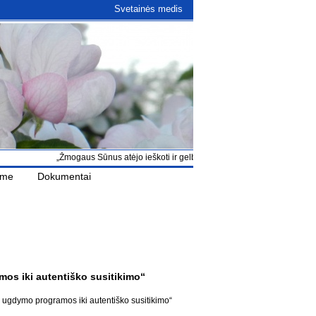
Svetainės medis
„Žmogaus Sūnus atėjo ieškoti ir gelbėti, kas buvo pražuvę“ Lk 19, 10
ame
Dokumentai
os iki autentiško susitikimo“
 ugdymo programos iki autentiško susitikimo“