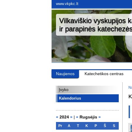
www.vkpkc.lt
Vilkaviškio vyskupijos 
ir parapinės katechezės
Naujienos
Katechetikos centras
Na
Įvyko
K
Kalendorius
«
2024
»
|
«
Rugsėjis
»
Pr
A
T
K
P
Š
S