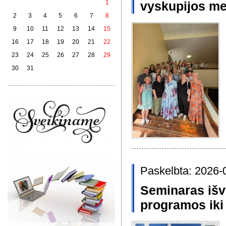
1
vyskupijos met
2
3
4
5
6
7
8
9
10
11
12
13
14
15
16
17
18
19
20
21
22
23
24
25
26
27
28
29
30
31
Paskelbta: 2026-
Seminaras išv
programos iki