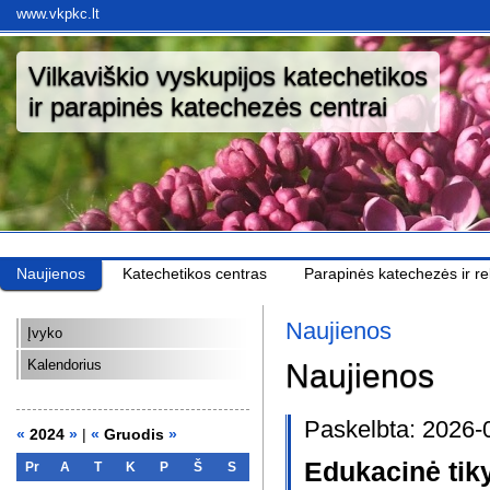
www.vkpkc.lt
Vilkaviškio vyskupijos katechetikos
ir parapinės katechezės centrai
Naujienos
Katechetikos centras
Parapinės katechezės ir rel
Naujienos
Įvyko
Kalendorius
Naujienos
Paskelbta: 2026-
«
2024
»
|
«
Gruodis
»
Edukacinė tik
Pr
A
T
K
P
Š
S