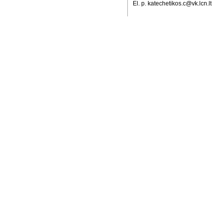
El. p. katechetikos.c@vk.lcn.lt