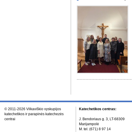
© 2011-2026 Vilkaviškio vyskupijos
Katechetikos centras:
katechetikos ir parapinės katechezės
centrai
J. Bendoriaus g. 3, LT-68309
Marijampolė
M. tel. (671) 8 97 14