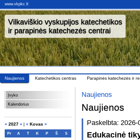
www.vkpkc.lt
Vilkaviškio vyskupijos katechetikos
ir parapinės katechezės centrai
Naujienos
Katechetikos centras
Parapinės katechezės ir rel
Naujienos
Įvyko
Kalendorius
Naujienos
Paskelbta: 2026-
«
2027
»
|
«
Kovas
»
Edukacinė tik
Pr
A
T
K
P
Š
S