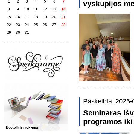
1
2
3
4
5
6
7
vyskupijos met
8
9
10
11
12
13
14
15
16
17
18
19
20
21
22
23
24
25
26
27
28
29
30
31
Paskelbta: 2026-
Seminaras išv
programos iki
Nuotolinis mokymas