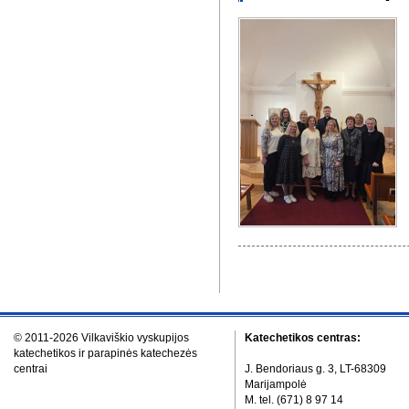
© 2011-2026 Vilkaviškio vyskupijos
Katechetikos centras:
katechetikos ir parapinės katechezės
centrai
J. Bendoriaus g. 3, LT-68309
Marijampolė
M. tel. (671) 8 97 14