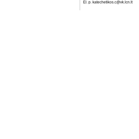
El. p. katechetikos.c@vk.lcn.lt