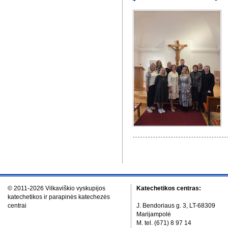
© 2011-2026 Vilkaviškio vyskupijos
Katechetikos centras:
katechetikos ir parapinės katechezės
centrai
J. Bendoriaus g. 3, LT-68309
Marijampolė
M. tel. (671) 8 97 14