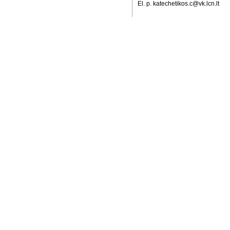
El. p. katechetikos.c@vk.lcn.lt