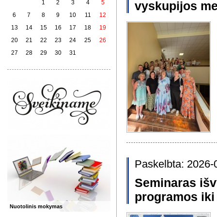
1
2
3
4
5
vyskupijos met
6
7
8
9
10
11
12
13
14
15
16
17
18
19
20
21
22
23
24
25
26
27
28
29
30
31
Paskelbta: 2026-
Seminaras išv
programos iki
Nuotolinis mokymas