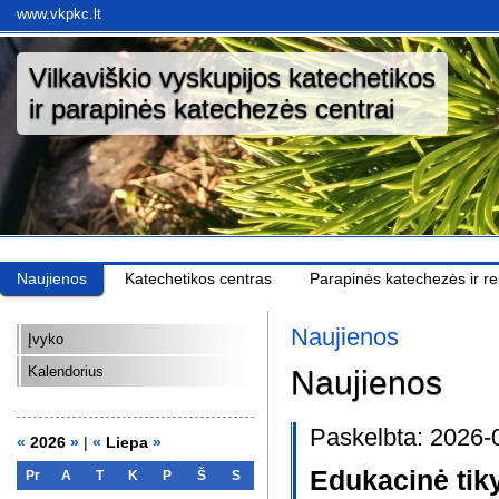
www.vkpkc.lt
Vilkaviškio vyskupijos katechetikos
ir parapinės katechezės centrai
Naujienos
Katechetikos centras
Parapinės katechezės ir rel
Naujienos
Įvyko
Kalendorius
Naujienos
Paskelbta: 2026-
«
2026
»
|
«
Liepa
»
Edukacinė tik
Pr
A
T
K
P
Š
S