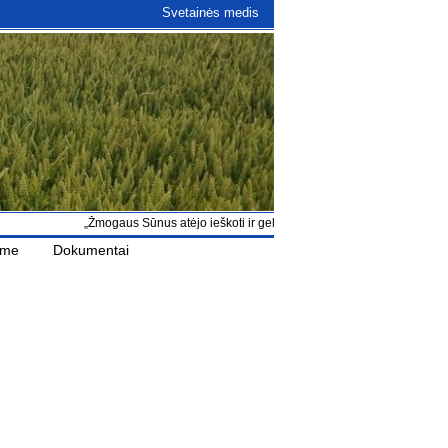
Svetainės medis
„Žmogaus Sūnus atėjo ieškoti ir gelbėti, kas buvo pražuvę“ Lk 19, 10
ame
Dokumentai