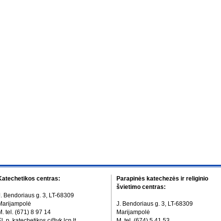
Katechetikos centras:
Parapinės katechezės ir religinio
švietimo centras:
J. Bendoriaus g. 3, LT-68309
Marijampolė
J. Bendoriaus g. 3, LT-68309
. tel. (671) 8 97 14
Marijampolė
l. p. katechetikos.c@vk.lcn.lt
M. tel. (674) 5 41 53