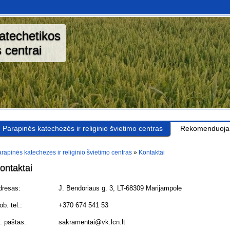
katechetikos
 centrai
Parapinės katechezės ir religinio švietimo centras
Rekomenduoj
rapinės katechezės ir religinio švietimo centras
»
Kontaktai
ontaktai
dresas:
J. Bendoriaus g. 3, LT-68309 Marijampolė
b. tel.:
+370 674 541 53
. paštas:
sakramentai@vk.lcn.lt