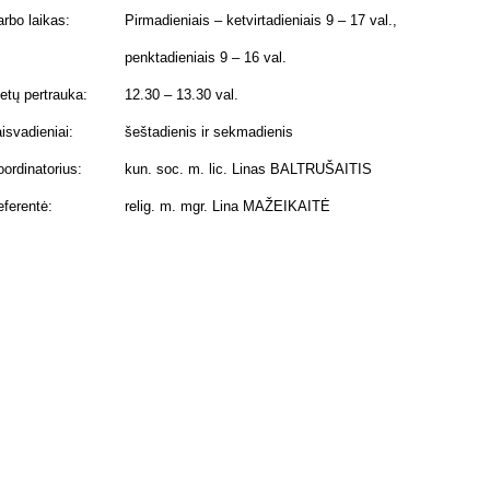
rbo laikas:
Pirmadieniais – ketvirtadieniais 9 – 17 val.,
penktadieniais 9 – 16 val.
etų pertrauka:
12.30 – 13.30 val.
isvadieniai:
šeštadienis ir sekmadienis
ordinatorius:
kun. soc. m. lic. Linas BALTRUŠAITIS
ferentė:
relig. m. mgr. Lina MAŽEIKAITĖ