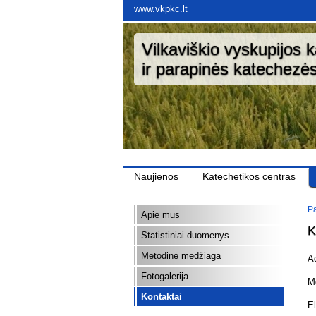
www.vkpkc.lt
Vilkaviškio vyskupijos 
ir parapinės katechezės
Naujienos
Katechetikos centras
Pa
Apie mus
K
Statistiniai duomenys
Metodinė medžiaga
A
Fotogalerija
Mo
Kontaktai
El