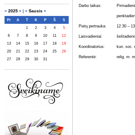
Darbo laikas:
Pirmadienia
«
2025
»
|
«
Sausis
»
penktadien
Pr
A
T
K
P
Š
S
Pietų pertrauka:
12.30 – 13
1
2
3
4
5
6
7
8
9
10
11
12
Laisvadieniai:
šeštadieni
13
14
15
16
17
18
19
Koordinatorius:
kun. soc.
20
21
22
23
24
25
26
Referentė:
relig. m.
27
28
29
30
31