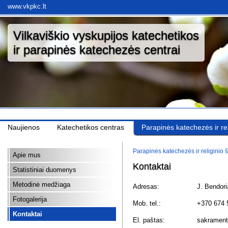
www.vkpkc.lt
Vilkaviškio vyskupijos katechetikos
ir parapinės katechezės centrai
Naujienos
Katechetikos centras
Parapinės katechezės ir rel
Parapinės katechezės ir religinio 
Apie mus
Kontaktai
Statistiniai duomenys
Metodinė medžiaga
Adresas:
J. Bendori
Fotogalerija
Mob. tel.:
+370 674 
Kontaktai
El. paštas:
sakrament