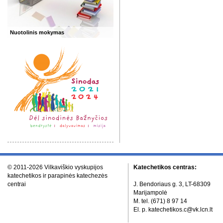
Nuotolinis mokymas
© 2011-2026 Vilkaviškio vyskupijos
Katechetikos centras:
katechetikos ir parapinės katechezės
centrai
J. Bendoriaus g. 3, LT-68309
Marijampolė
M. tel. (671) 8 97 14
El. p. katechetikos.c@vk.lcn.lt