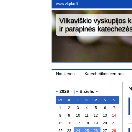
www.vkpkc.lt
Vilkaviškio vyskupijos 
ir parapinės katechezės
Naujienos
Katechetikos centras
N
«
2026
»
|
«
Birželis
»
Pr
A
T
K
P
Š
S
1
2
3
4
5
6
7
8
9
10
11
12
13
14
15
16
17
18
19
20
21
22
23
24
25
26
27
28