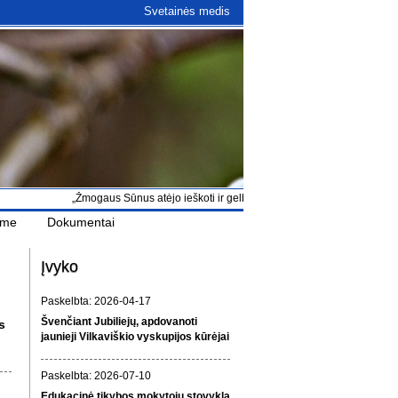
Svetainės medis
„Žmogaus Sūnus atėjo ieškoti ir gelbėti, kas buvo pražuvę“ Lk 19, 10
ame
Dokumentai
Įvyko
Paskelbta: 2026-04-17
Švenčiant Jubiliejų, apdovanoti
s
jaunieji Vilkaviškio vyskupijos kūrėjai
Paskelbta: 2026-07-10
Edukacinė tikybos mokytojų stovykla