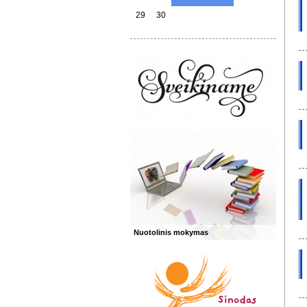
29
30
Nuotolinis mokymas