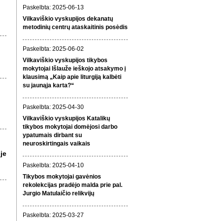
Paskelbta: 2025-06-13
Vilkaviškio vyskupijos dekanatų
metodinių centrų ataskaitinis posėdis
Paskelbta: 2025-06-02
Vilkaviškio vyskupijos tikybos
mokytojai Išlauže ieškojo atsakymo į
klausimą „Kaip apie liturgiją kalbėti
su jaunąja karta?“
Paskelbta: 2025-04-30
Vilkaviškio vyskupijos Katalikų
tikybos mokytojai domėjosi darbo
ypatumais dirbant su
neuroskirtingais vaikais
je
Paskelbta: 2025-04-10
Tikybos mokytojai gavėnios
rekolekcijas pradėjo malda prie pal.
Jurgio Matulaičio relikvijų
Paskelbta: 2025-03-27