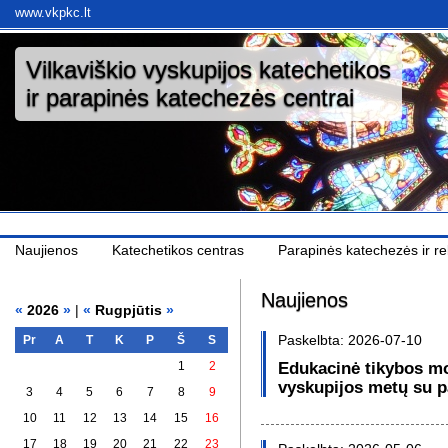
www.vkpkc.lt
Vilkaviškio vyskupijos katechetikos
ir parapinės katechezės centrai
Naujienos
Katechetikos centras
Parapinės katechezės ir rel
Naujienos
«
2026
»
|
«
Rugpjūtis
»
Paskelbta: 2026-07-10
Pr
A
T
K
P
Š
S
1
2
Edukacinė tikybos mo
vyskupijos metų su pa
3
4
5
6
7
8
9
10
11
12
13
14
15
16
17
18
19
20
21
22
23