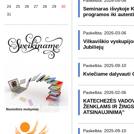
Paskelbta: 2026-05-06
24
25
26
27
28
29
30
Seminaras išvykoje 
programos iki autent
31
Paskelbta: 2026-03-06
Vilkaviškio vyskupijo
Jubiliejų
Paskelbta: 2025-09-10
Kviečiame dalyvauti 
Paskelbta: 2026-02-06
KATECHEZĖS VADOV
ŽENKLAMS IR ŽINGS
Nuotolinis mokymas
ATSINAUJINIMĄ”
Paskelbta: 2025-09-10