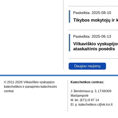
Paskelbta: 2025-08-10
Tikybos mokytojų ir 
Paskelbta: 2025-06-13
Vilkaviškio vyskupij
ataskaitinis posėdis
Daugiau naujienų
© 2011-2026 Vilkaviškio vyskupijos
Katechetikos centras:
katechetikos ir parapinės katechezės
centrai
J. Bendoriaus g. 3, LT-68309
Marijampolė
M. tel. (671) 8 97 14
El. p. katechetikos.c@vk.lcn.lt