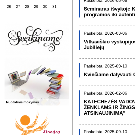
Paskelbta: 2026-05-06
26
27
28
29
30
31
Seminaras išvykoje 
programos iki autent
Paskelbta: 2026-03-06
Vilkaviškio vyskupijo
Jubiliejų
Paskelbta: 2025-09-10
Kviečiame dalyvauti 
Paskelbta: 2026-02-06
KATECHEZĖS VADOV
Nuotolinis mokymas
ŽENKLAMS IR ŽINGS
ATSINAUJINIMĄ”
Paskelbta: 2025-09-10