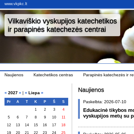
www.vkpkc.lt
Vilkaviškio vyskupijos katechetikos
ir parapinės katechezės centrai
Naujienos
Katechetikos centras
Parapinės katechezės ir rel
Naujienos
«
2027
»
|
«
Liepa
»
Paskelbta: 2026-07-10
Pr
A
T
K
P
Š
S
1
2
3
4
Edukacinė tikybos mo
vyskupijos metų su pa
5
6
7
8
9
10
11
12
13
14
15
16
17
18
19
20
21
22
23
24
25