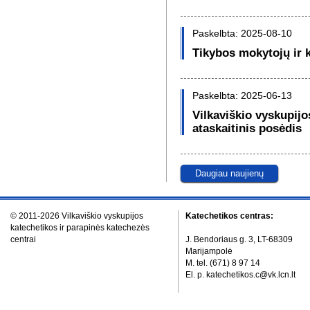
Paskelbta: 2025-08-10
Tikybos mokytojų ir 
Paskelbta: 2025-06-13
Vilkaviškio vyskupij
ataskaitinis posėdis
Daugiau naujienų
© 2011-2026 Vilkaviškio vyskupijos
Katechetikos centras:
katechetikos ir parapinės katechezės
centrai
J. Bendoriaus g. 3, LT-68309
Marijampolė
M. tel. (671) 8 97 14
El. p. katechetikos.c@vk.lcn.lt