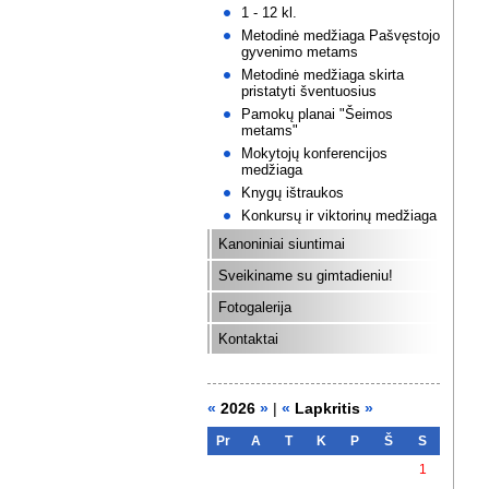
1 - 12 kl.
Metodinė medžiaga Pašvęstojo
gyvenimo metams
Metodinė medžiaga skirta
pristatyti šventuosius
Pamokų planai "Šeimos
metams"
Mokytojų konferencijos
medžiaga
Knygų ištraukos
Konkursų ir viktorinų medžiaga
Kanoniniai siuntimai
Sveikiname su gimtadieniu!
Fotogalerija
Kontaktai
«
2026
»
|
«
Lapkritis
»
Pr
A
T
K
P
Š
S
1