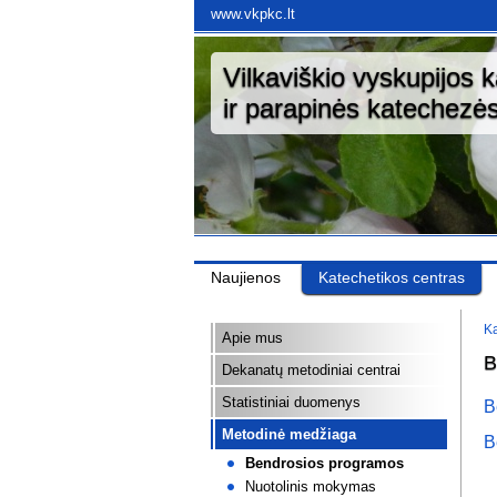
www.vkpkc.lt
Vilkaviškio vyskupijos 
ir parapinės katechezės
Naujienos
Katechetikos centras
Ka
Apie mus
B
Dekanatų metodiniai centrai
Statistiniai duomenys
B
Metodinė medžiaga
B
Bendrosios programos
Nuotolinis mokymas