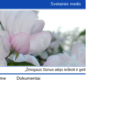
Svetainės medis
„Žmogaus Sūnus atėjo ieškoti ir gelbėti, kas buvo pražuvę“ Lk 19, 10
ame
Dokumentai