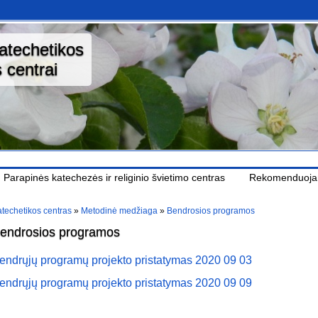
katechetikos
 centrai
Parapinės katechezės ir religinio švietimo centras
Rekomenduoj
techetikos centras
»
Metodinė medžiaga
»
Bendrosios programos
endrosios programos
endrųjų programų projekto pristatymas 2020 09 03
endrųjų programų projekto pristatymas 2020 09 09