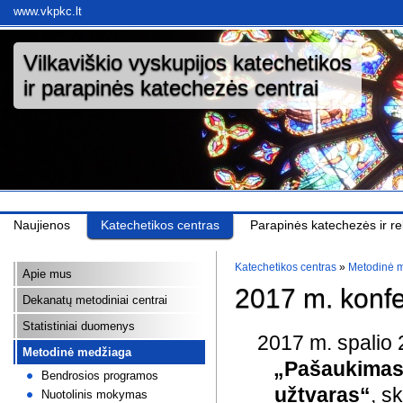
www.vkpkc.lt
Vilkaviškio vyskupijos katechetikos
ir parapinės katechezės centrai
Naujienos
Katechetikos centras
Parapinės katechezės ir rel
Katechetikos centras
»
Metodinė 
Apie mus
2017 m. konfe
Dekanatų metodiniai centrai
Statistiniai duomenys
2017 m. spalio 
Metodinė medžiaga
„Pašaukimas 
Bendrosios programos
užtvaras“
, s
Nuotolinis mokymas