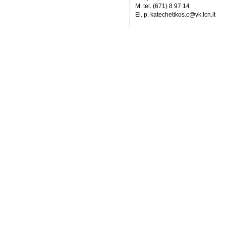
M. tel. (671) 8 97 14
El. p. katechetikos.c@vk.lcn.lt