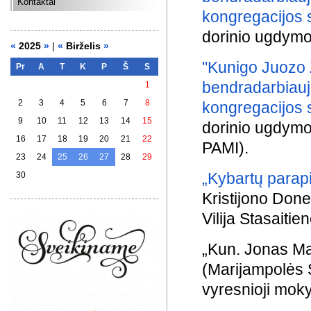
Kontaktai
kongregacijos 
dorinio ugdymo
«
2025
»
|
«
Birželis
»
"Kunigo Juozo 
Pr
A
T
K
P
Š
S
bendradarbiauj
1
2
3
4
5
6
7
8
kongregacijos 
9
10
11
12
13
14
15
dorinio ugdymo 
16
17
18
19
20
21
22
PAMI).
23
24
25
26
27
28
29
„Kybartų parap
30
Kristijono Done
Vilija Stasaitien
„Kun. Jonas Ma
(Marijampolės 
vyresnioji moky