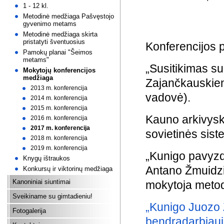
1 - 12 kl.
Metodinė medžiaga Pašvęstojo
gyvenimo metams
Metodinė medžiaga skirta
pristatyti šventuosius
Konferencijos 
Pamokų planai "Šeimos
metams"
„Susitikimas su
Mokytojų konferencijos
medžiaga
Zajančkauskienė
2013 m. konferencija
vadovė).
2014 m. konferencija
2015 m. konferencija
Kauno arkivysk
2016 m. konferencija
2017 m. konferencija
sovietinės sis
2018 m. konferencija
2019 m. konferencija
„Kunigo pavyzd
Knygų ištraukos
Antano Žmuidzi
Konkursų ir viktorinų medžiaga
Kanoniniai siuntimai
mokytoja metod
Sveikiname su gimtadieniu!
„Kunigo Juozo 
Fotogalerija
bendradarbiauj