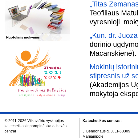
„Titas Zemanas
Teofiliaus Matu
vyresnioji mok
„Kun. dr. Juoz
Nuotolinis mokymas
dorinio ugdymo
Macanskienė).
Mokinių istorin
stipresnis už s
(Akademijos Ug
mokytoja ekspe
© 2011-2026 Vilkaviškio vyskupijos
Katechetikos centras:
katechetikos ir parapinės katechezės
centrai
J. Bendoriaus g. 3, LT-68309
Marijampolė