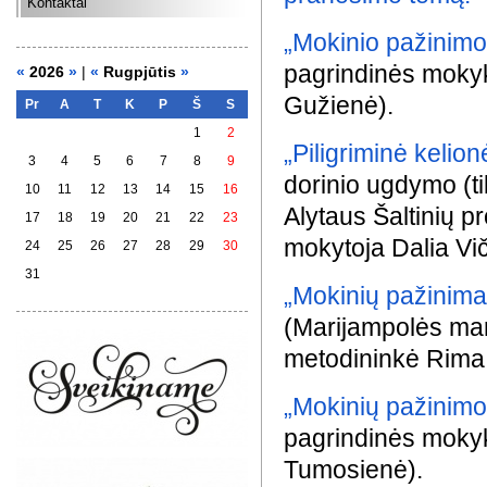
Kontaktai
„Mokinio pažinimo 
pagrindinės mokyk
«
2026
»
|
«
Rugpjūtis
»
Gužienė).
Pr
A
T
K
P
Š
S
1
2
„Piligriminė kelionė
3
4
5
6
7
8
9
dorinio ugdymo (t
10
11
12
13
14
15
16
Alytaus Šaltinių p
17
18
19
20
21
22
23
mokytoja Dalia Vič
24
25
26
27
28
29
30
31
„Mokinių pažinimas
(Marijampolės mar
metodininkė Rima 
„Mokinių pažinimo
pagrindinės mokyk
Tumosienė).