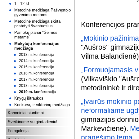
1 - 12 kl.
Metodinė medžiaga Pašvęstojo
gyvenimo metams
Metodinė medžiaga skirta
Konferencijos pra
pristatyti šventuosius
Pamokų planai "Šeimos
„Mokinio pažinimas
metams"
Mokytojų konferencijos
"Aušros" gimnazij
medžiaga
Vilma Balandienė)
2013 m. konferencija
2014 m. konferencija
2015 m. konferencija
„Formuojamasis ver
2016 m. konferencija
(Vilkaviškio "Auš
2017 m. konferencija
2018 m. konferencija
metodininkė ir di
2019 m. konferencija
Knygų ištraukos
„Įvairūs mokinio p
Konkursų ir viktorinų medžiaga
neformaliame ug
Kanoniniai siuntimai
gimnazijos dorini
Sveikiname su gimtadieniu!
Markevičienė).
Me
Fotogalerija
pranešimo temą.