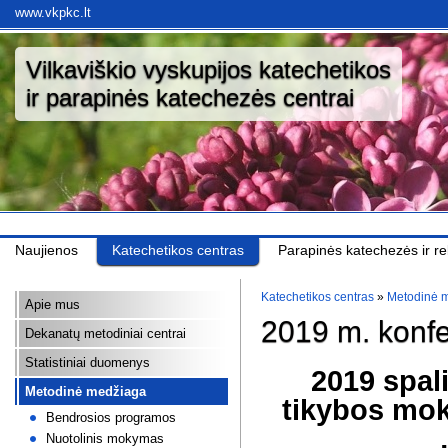
www.vkpkc.lt
Vilkaviškio vyskupijos katechetikos
ir parapinės katechezės centrai
Naujienos
Katechetikos centras
Parapinės katechezės ir rel
Katechetikos centras
»
Metodinė 
Apie mus
2019 m. konfe
Dekanatų metodiniai centrai
Statistiniai duomenys
2019 spal
Metodinė medžiaga
tikybos mok
Bendrosios programos
Nuotolinis mokymas