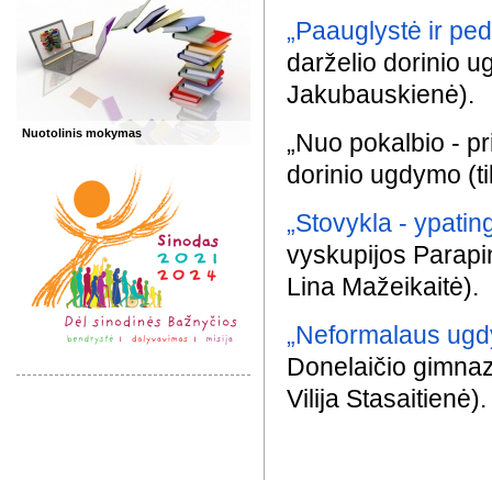
„Paauglystė ir ped
darželio dorinio 
Jakubauskienė).
Nuotolinis mokymas
„Nuo pokalbio - p
dorinio ugdymo (t
„Stovykla - ypatin
vyskupijos Parapin
Lina Mažeikaitė).
„Neformalaus ugd
Donelaičio gimnaz
Vilija Stasaitienė).