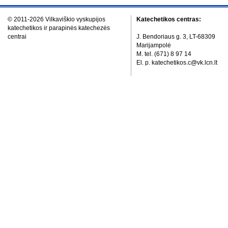
© 2011-2026 Vilkaviškio vyskupijos
Katechetikos centras:
katechetikos ir parapinės katechezės
centrai
J. Bendoriaus g. 3, LT-68309
Marijampolė
M. tel. (671) 8 97 14
El. p. katechetikos.c@vk.lcn.lt