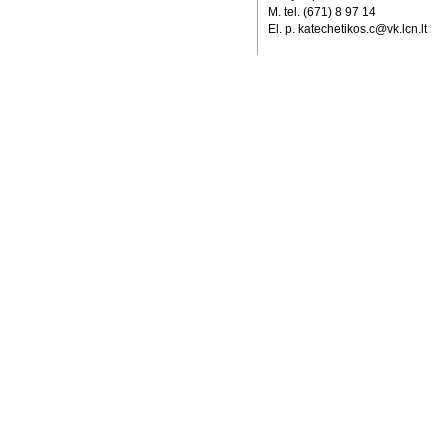
M. tel. (671) 8 97 14
El. p. katechetikos.c@vk.lcn.lt