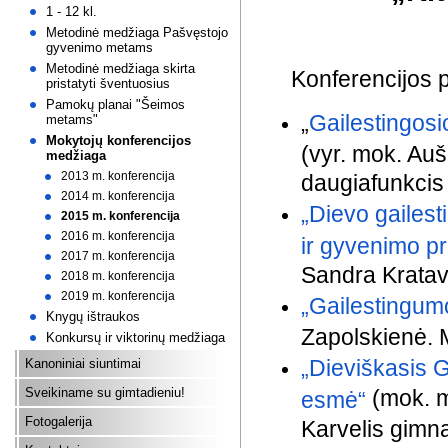
1 - 12 kl.
Metodinė medžiaga Pašvęstojo
gyvenimo metams
Metodinė medžiaga skirta
Konferencijos pr
pristatyti šventuosius
Pamokų planai "Šeimos
„
Gailestingosi
metams"
Mokytojų konferencijos
(vyr. mok. Au
medžiaga
2013 m. konferencija
daugiafunkcis 
2014 m. konferencija
„Dievo gailest
2015 m. konferencija
2016 m. konferencija
ir gyvenimo p
2017 m. konferencija
Sandra Kratavi
2018 m. konferencija
2019 m. konferencija
„Gailestingu
Knygų ištraukos
Zapolskienė. M
Konkursų ir viktorinų medžiaga
„Dieviškasis 
Kanoniniai siuntimai
Sveikiname su gimtadieniu!
(mok. 
esmė“
Fotogalerija
Karvelis gimna