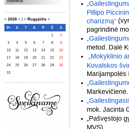
Kontaktai
„Gailestingum
Pillipo Piccin
«
2026
»
|
«
Rugpjūtis
»
(vyr
charizmą“
Pr
A
T
K
P
Š
S
pagrindinė mo
1
2
„Gailestingum
3
4
5
6
7
8
9
metod. Dalė K
10
11
12
13
14
15
16
„Mokyklinio a
17
18
19
20
21
22
23
Kovalskos švi
24
25
26
27
28
29
30
Marijampolės 
31
„Gailestingum
Markevičienė.
„Gailestingasi
mok. Jacinta G
„Pašvęstojo gy
MVS)