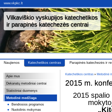
www.vkpkc.lt
Vilkaviškio vyskupijos katechetikos
ir parapinės katechezės centrai
Naujienos
Katechetikos centras
Parapinės katechezės ir rel
Katechetikos centras
»
Metodinė 
Apie mus
2015 m. konfe
Dekanatų metodiniai centrai
Statistiniai duomenys
2015 spalio 
Metodinė medžiaga
mokytoj
Bendrosios programos
„Kit
Nuotolinis mokymas