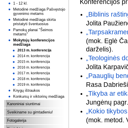
Konferencijos pra
1 - 12 kl.
Metodinė medžiaga Pašvęstojo
„Biblinis raš
gyvenimo metams
Metodinė medžiaga skirta
Jolita Paužien
pristatyti šventuosius
Pamokų planai "Šeimos
„Tarpsakramen
metams"
(mok. Eglė Ča
Mokytojų konferencijos
medžiaga
darželis).
2013 m. konferencija
2014 m. konferencija
„Teologinės d
2015 m. konferencija
Jolita Karpavič
2016 m. konferencija
2017 m. konferencija
„Paauglių ben
2018 m. konferencija
Rasa Dabriešie
2019 m. konferencija
Knygų ištraukos
„
Tikyba ar eti
Konkursų ir viktorinų medžiaga
Jungėnų pagr.
Kanoniniai siuntimai
„Kokio tikybos
Sveikiname su gimtadieniu!
(mok. metod. V
Fotogalerija