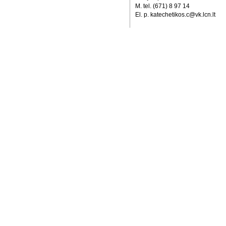
M. tel. (671) 8 97 14
El. p. katechetikos.c@vk.lcn.lt