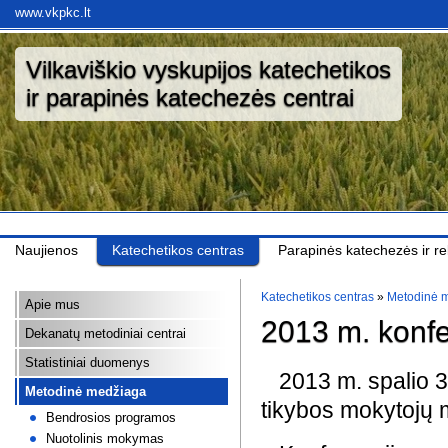
www.vkpkc.lt
Vilkaviškio vyskupijos katechetikos
ir parapinės katechezės centrai
Naujienos
Katechetikos centras
Parapinės katechezės ir rel
Katechetikos centras
»
Metodinė 
Apie mus
2013 m. konfe
Dekanatų metodiniai centrai
Statistiniai duomenys
2013 m. spalio 3 
Metodinė medžiaga
tikybos mokytojų m
Bendrosios programos
Nuotolinis mokymas